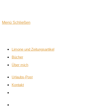
Suche
Menü
Schließen
umschalten
Limone und Zeitungsartikel
Bücher
Über mich
Urlaubs-Post
Kontakt
Website-
Suche
umschalten